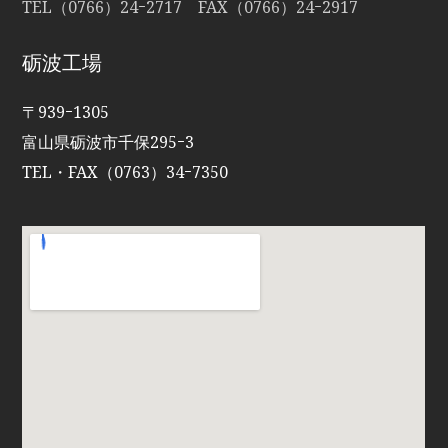
TEL（0766）24ｰ2717 FAX（0766）24ｰ2917
砺波工場
〒939ｰ1305
富山県砺波市千保295ｰ3
TEL・FAX（0763）34ｰ7350