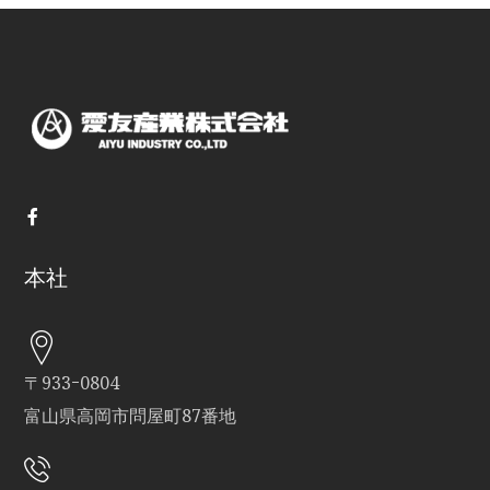
本社
〒933ｰ0804
富山県高岡市問屋町87番地