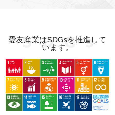
S
D
G
s
愛友産業はSDGsを推進して
います。