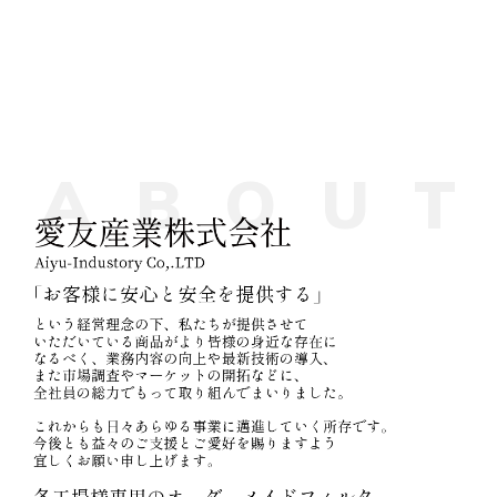
A
B
O
U