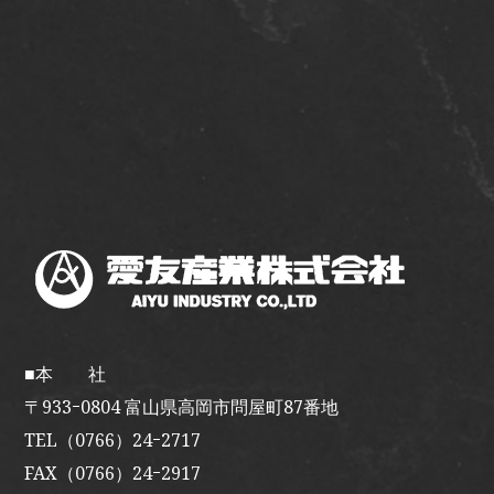
■本 社
〒933ｰ0804 富山県高岡市問屋町87番地
TEL（0766）24ｰ2717
FAX（0766）24ｰ2917