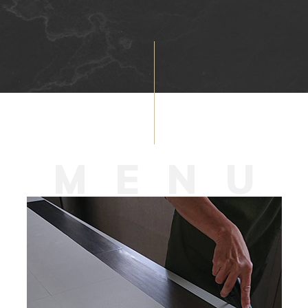
M
E
N
U