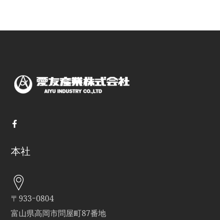
本社
〒933ｰ0804
富山県高岡市問屋町87番地