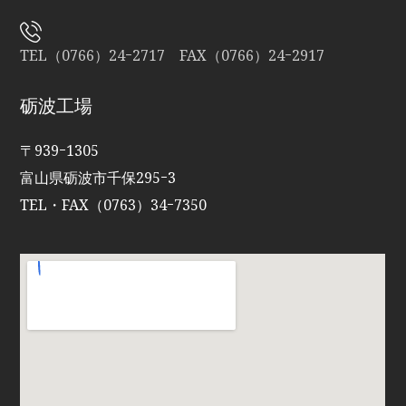
TEL（0766）24ｰ2717 FAX（0766）24ｰ2917
砺波工場
〒939ｰ1305
富山県砺波市千保295ｰ3
TEL・FAX（0763）34ｰ7350