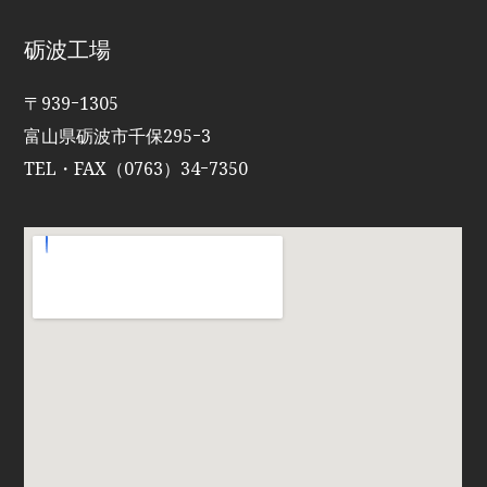
砺波工場
〒939ｰ1305
富山県砺波市千保295ｰ3
TEL・FAX（0763）34ｰ7350