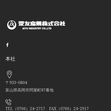
本社
〒933ｰ0804
富山県高岡市問屋町87番地
TEL（0766）24ｰ2717 FAX（0766）24ｰ2917