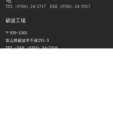
TEL（0766）24ｰ2717 FAX（0766）24ｰ2917
砺波工場
〒939ｰ1305
富山県砺波市千保295ｰ3
TEL・FAX（0763）34ｰ7350