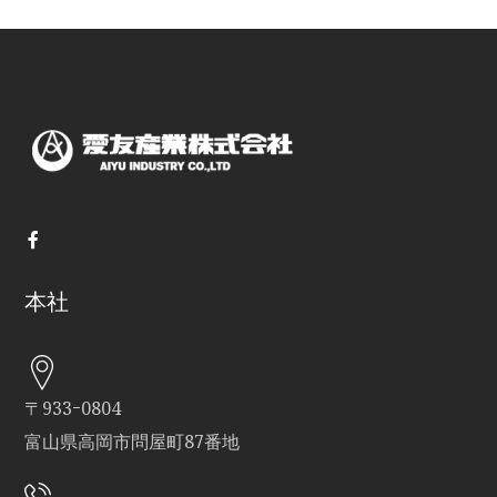
本社
〒933ｰ0804
富山県高岡市問屋町87番地