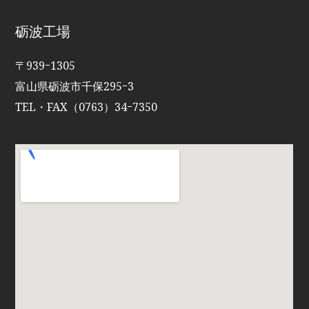
砺波工場
〒939ｰ1305
富山県砺波市千保295ｰ3
TEL・FAX（0763）34ｰ7350