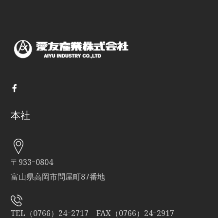
本社
〒933ｰ0804
富山県高岡市問屋町87番地
TEL（0766）24ｰ2717 FAX（0766）24ｰ2917