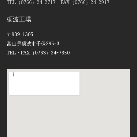
TEL（0766）24ｰ2717 FAX（0766）24ｰ2917
砺波工場
〒939ｰ1305
富山県砺波市千保295ｰ3
TEL・FAX（0763）34ｰ7350