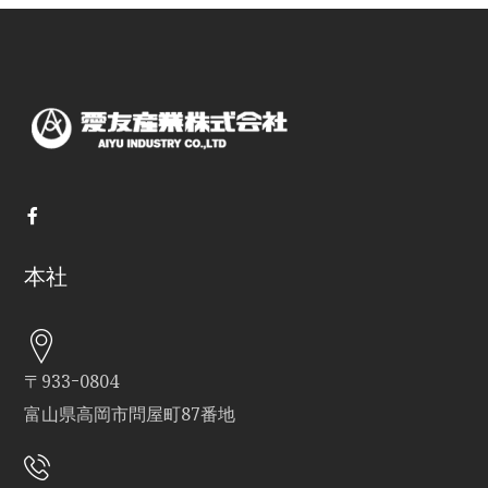
本社
〒933ｰ0804
富山県高岡市問屋町87番地