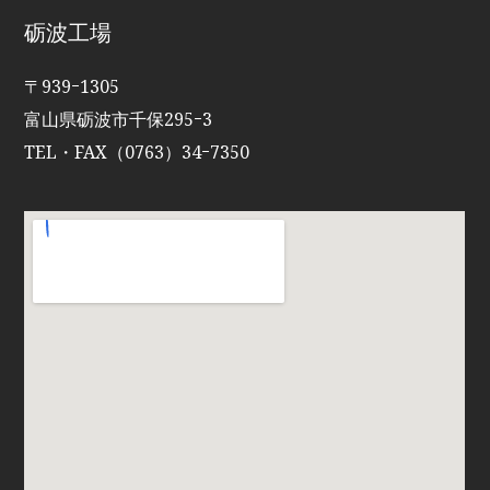
砺波工場
〒939ｰ1305
富山県砺波市千保295ｰ3
TEL・FAX（0763）34ｰ7350