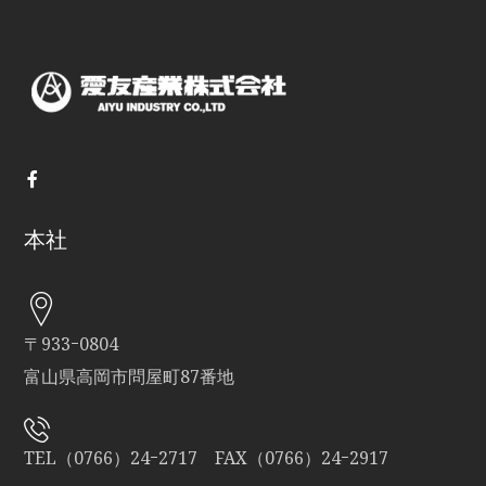
本社
〒933ｰ0804
富山県高岡市問屋町87番地
TEL（0766）24ｰ2717 FAX（0766）24ｰ2917