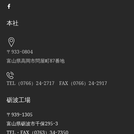
本社
〒933ｰ0804
富山県高岡市問屋町87番地
TEL（0766）24ｰ2717 FAX（0766）24ｰ2917
砺波工場
〒939ｰ1305
富山県砺波市千保295ｰ3
TEL・FAX（0763）34ｰ7350