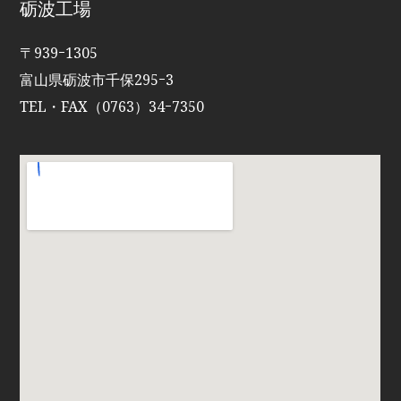
砺波工場
〒939ｰ1305
富山県砺波市千保295ｰ3
TEL・FAX（0763）34ｰ7350