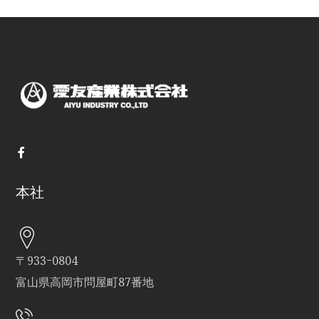
本社
〒933ｰ0804
富山県高岡市問屋町87番地