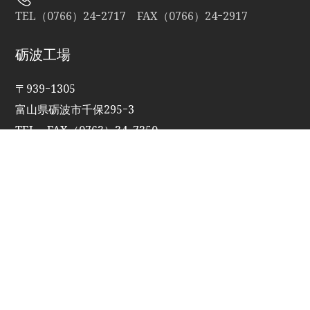
TEL（0766）24ｰ2717 FAX（0766）24ｰ2917
砺波工場
〒939ｰ1305
富山県砺波市千保295ｰ3
TEL・FAX（0763）34ｰ7350