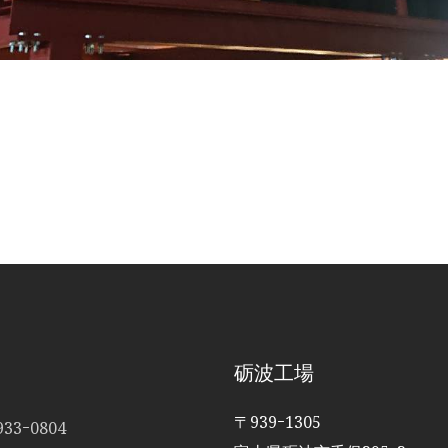
砺波工場
〒939ｰ1305
33ｰ0804