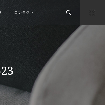
報
コンタクト
623