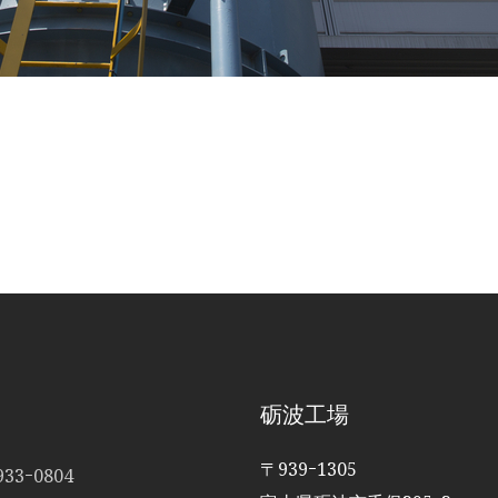
砺波工場
〒939ｰ1305
33ｰ0804