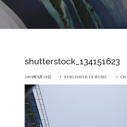
shutterstock_134151623
2019年8月19日
PUBLISHED IN
HOME
CH