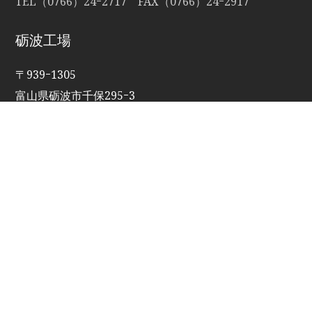
TEL（0766）24ｰ2717 FAX（0766）24ｰ2917
砺波工場
〒939ｰ1305
富山県砺波市千保295ｰ3
TEL・FAX（0763）34ｰ7350