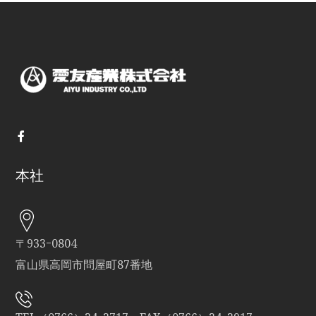
本社
〒933ｰ0804
富山県高岡市問屋町87番地