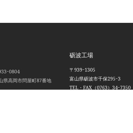
砺波工場
〒939ｰ1305
33ｰ0804
富山県砺波市千保295ｰ3
山県高岡市問屋町87番地
TEL・FAX（0763）34ｰ7350
L（0766）24ｰ2717
X（0766）24ｰ2917