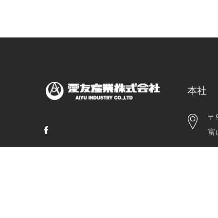
本社
〒9
富
TE
FA