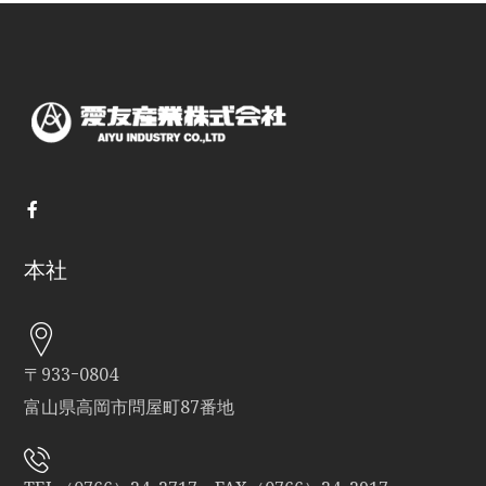
本社
〒933ｰ0804
富山県高岡市問屋町87番地