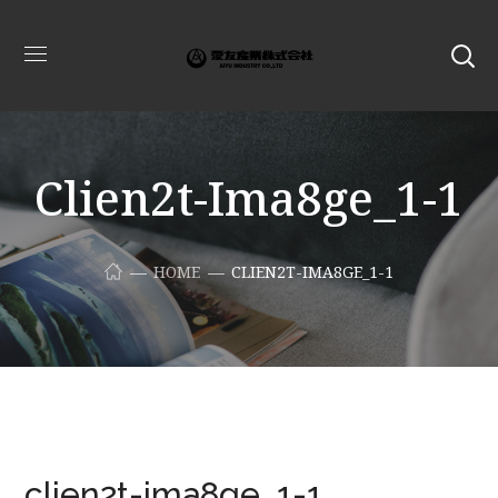
Clien2t-Ima8ge_1-1
HOME
CLIEN2T-IMA8GE_1-1
clien2t-ima8ge_1-1