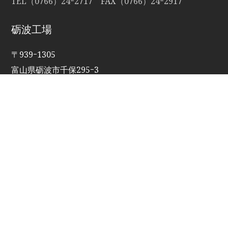
TEL（0766）24ｰ2717 FAX（0766）24ｰ2917
砺波工場
〒939ｰ1305
富山県砺波市千保295ｰ3
TEL・FAX（0763）34ｰ7350